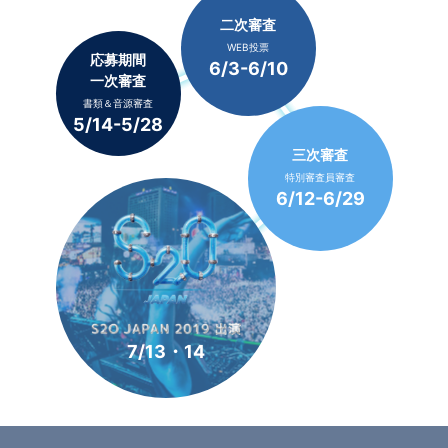
二次審査
WEB投票
応募期間
6/3-6/10
一次審査
書類＆音源審査
5/14-5/28
三次審査
特別審査員審査
6/12-6/29
7/13・14