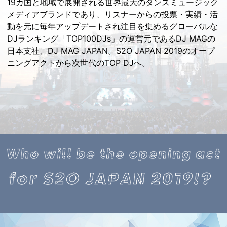
19カ国と地域で展開される世界最大のダンスミュージック
メディアブランドであり、リスナーからの投票・実績・活
2019.6.3
動を元に毎年アップデートされ注目を集めるグローバルな
一次審査通過者を発表！
DJランキング「TOP100DJs」の運営元であるDJ MAGの
日本支社、DJ MAG JAPAN。S2O JAPAN 2019のオープ
2019.5.28
ニングアクトから次世代のTOP DJへ。
本オーディション応募締め切り！
2019.5.14
S2O JAPAN GLOBAL AUDITION Presented by WATER
RUN Supported by DJ MAG JAPAN 応募開始
2019.5.8
S2O JAPAN GLOBAL AUDITION Presented by WATER
RUN Supported by DJ MAG JAPAN開催決定