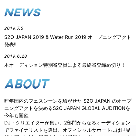
2019.7.5
S2O JAPAN 2019 & Water Run 2019 オープニングアクト
発表!!
2019.6.28
本オーディション特別審査員による最終審査締め切り！
2019.6.12
二次審査通過者を発表！
2019.6.10
昨年国内のフェスシーンを騒がせた S2O JAPAN のオープ
BIG NEWS!! 今年の特別賞「Water Run賞」で、7月27日
ニングアクトを決めるS2O JAPAN GLOBAL AUDITIONを
or 28日 Water Run Festival 2019に出演確定！
今年も開催！
DJ・クリエイターが集い、2部門からなるオーディション
2019.6.10
でファイナリストを選出。オフィシャルサポートには世界
WEB投票の二次審査終了！