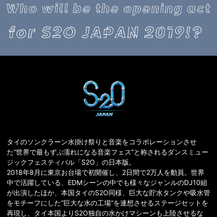
タイのソンクラーン水掛け祭りと音楽をコラボレーションさせ
た“世界で最もずぶ濡れになる音楽フェス”と称されるダンスミュー
ジックフェスティバル「S2O」の日本版。
2018年8月に東京お台場で初開催し、2日間で2万人を動員。世界
中で活躍している、EDMシーンの中でも様々なジャンルのDJ10組
が出演したほか、本国タイのS2O同様、巨大な貯水タンクや吸水管
をモチーフにした“巨大な水の工場”を連想させるステージセットを
再現し、タイ本国よりS2O独自の水かけマシーンも上陸させるな