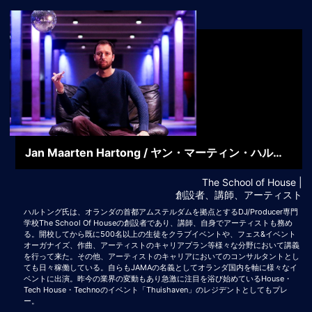
Jan Maarten Hartong /
ヤン・マーティン・ハルトング
The School of House |
創設者、講師、アーティスト
ハルトング氏は、オランダの首都アムステルダムを拠点とするDJ/Producer専門
学校The School Of Houseの創設者であり、講師、自身でアーティストも務め
る。開校してから既に500名以上の生徒をクラブイベントや、フェス&イベント
オーガナイズ、作曲、アーティストのキャリアプラン等様々な分野において講義
を行って来た。その他、アーティストのキャリアにおいてのコンサルタントとし
ても日々稼働している。自らもJAMAの名義としてオランダ国内を軸に様々なイ
ベントに出演。昨今の業界の変動もあり急激に注目を浴び始めているHouse・
Tech House・Technoのイベント「Thuishaven」のレジデントとしてもプレ
ー。