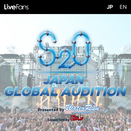
JP
EN